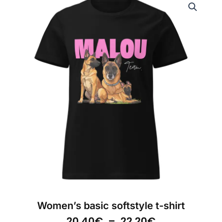
Women’s basic softstyle t-shirt
Plage
20.40
€
–
22.20
€