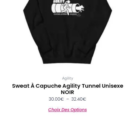
peuvent
être
choisies
sur
la
page
du
produit
Agility
Sweat À Capuche Agility Tunnel Unisexe
NOIR
30.00
€
–
32.40
€
Choix Des Options