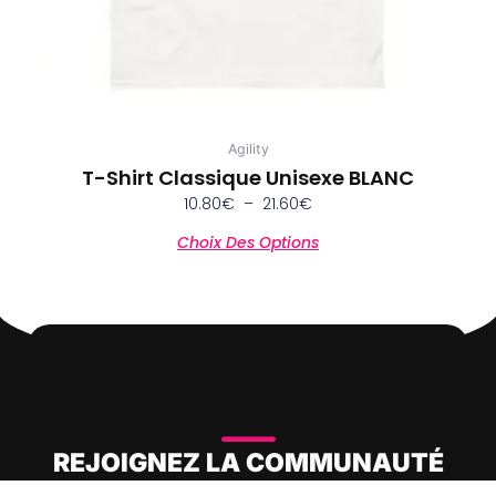
page
du
produit
Agility
T-Shirt Classique Unisexe BLANC
10.80
€
–
21.60
€
Choix Des Options
REJOIGNEZ LA COMMUNAUTÉ