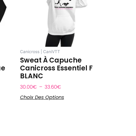
33.60€
Les
options
peuvent
être
choisies
sur
Canicross | CaniVTT
la
Sweat À Capuche
page
ue
Canicross Essentiel F
du
BLANC
produit
30.00
€
–
33.60
€
Choix Des Options