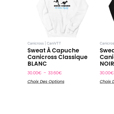
33.60€
Les
options
peuvent
être
choisies
sur
Canicross | CaniVTT
Canicros
la
Sweat À Capuche
Swea
page
Canicross Classique
Cani
du
BLANC
NOI
produit
30.00
€
–
33.60
€
30.00
€
Choix Des Options
Choix 