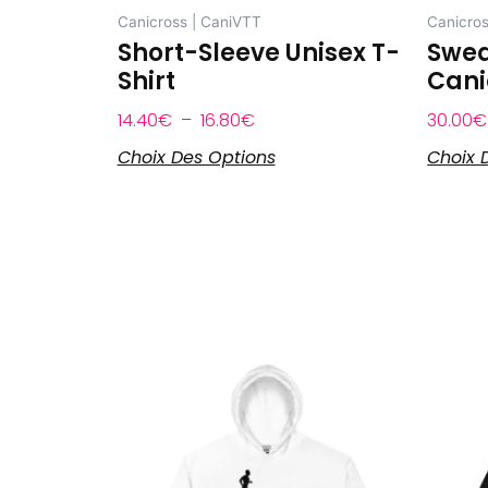
sur
Canicross | CaniVTT
Canicros
la
Short-Sleeve Unisex T-
Swea
page
Shirt
Cani
du
produit
14.40
€
–
16.80
€
30.00
€
Choix Des Options
Choix 
Plage
Ce
de
produit
prix :
a
30.00€
plusieurs
à
variations.