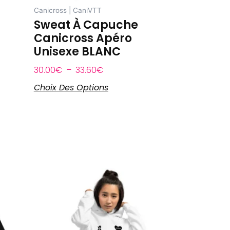
sur
Canicross | CaniVTT
la
Sweat À Capuche
page
Canicross Apéro
du
Unisexe BLANC
produit
30.00
€
–
33.60
€
Choix Des Options
Plage
Ce
de
produit
prix :
a
30.00€
plusieurs
à
.
variations.