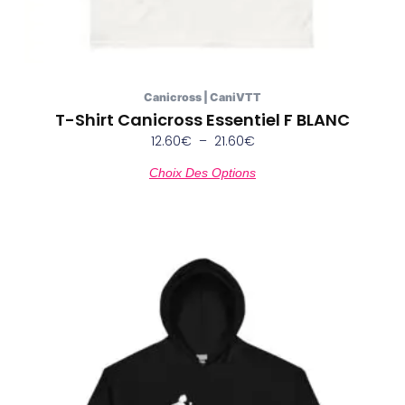
produit
Canicross | CaniVTT
T-Shirt Canicross Essentiel F BLANC
12.60
€
–
21.60
€
Choix Des Options
Plage
Ce
de
produit
prix :
a
30.00€
plusieurs
à
variations.
33.60€
Les
options