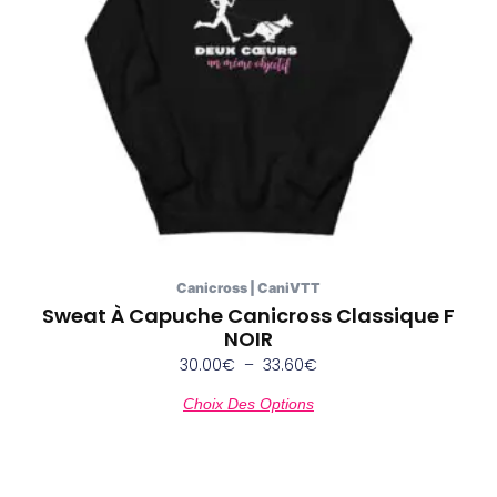
peuvent
être
choisies
sur
la
page
du
produit
Canicross | CaniVTT
Sweat À Capuche Canicross Classique F
NOIR
30.00
€
–
33.60
€
Choix Des Options