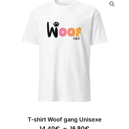
T-shirt Woof gang Unisexe
Plage
14.40
€
–
16.80
€