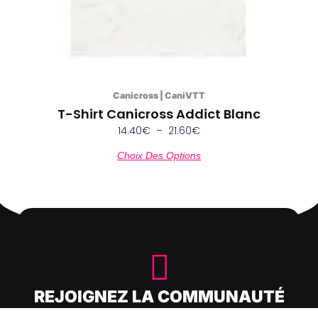
page
du
produit
Canicross | CaniVTT
T-Shirt Canicross Addict Blanc
14.40
€
–
21.60
€
Choix Des Options
REJOIGNEZ LA COMMUNAUTÉ