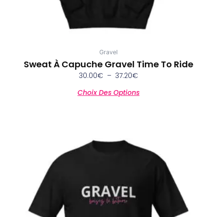
produit
Gravel
Sweat À Capuche Gravel Time To Ride
30.00
€
–
37.20
€
Choix Des Options
Ce
produit
a
plusieurs
variations.
Les
options