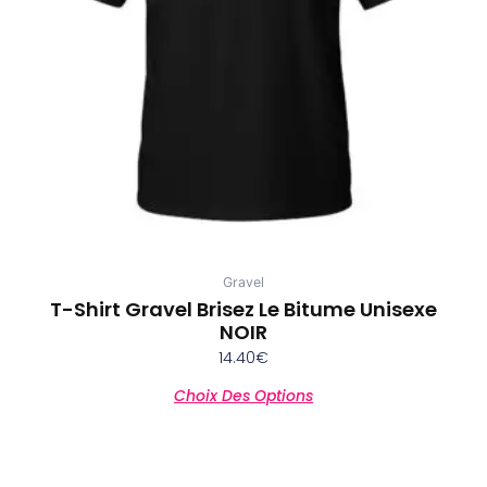
peuvent
être
choisies
sur
la
page
du
produit
Gravel
T-Shirt Gravel Brisez Le Bitume Unisexe
NOIR
14.40
€
Choix Des Options