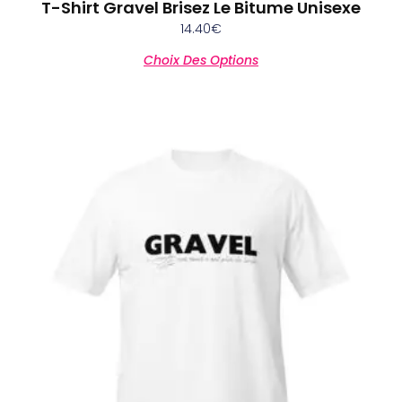
T-Shirt Gravel Brisez Le Bitume Unisexe
14.40
€
Choix Des Options
Ce
produit
a
plusieurs
variations.
Les
options
peuvent
être
choisies
sur
la