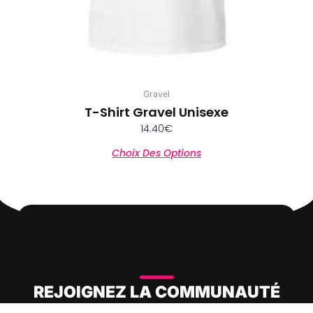
page
du
produit
Gravel
T-Shirt Gravel Unisexe
14.40
€
Choix Des Options
REJOIGNEZ LA COMMUNAUTÉ