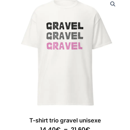
T-shirt trio gravel unisexe
Plage
14.40
€
–
21.60
€