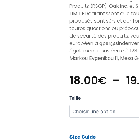
Produits (RSGP),
Oak inc.
et
S
LIMITED
garantissent que to
proposés sont sûrs et confo
toutes questions ou préocc
de sécurité des produits, ve
européen à
gpsr@sindenve
également nous écrire à
123
Markou Evgenikou 11, Mesa Ge
18.00
€
–
19
quantité
Taille
de
T-
shirt
Pop'ink
Pimp
2025
Size Guide
unisexe