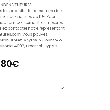
INDEN VENTURES
us les produits de consommation
rmes aux normes de l’UE. Pour
upations concernant les mesures
uillez contacter notre représentant
ntures.com
. Vous pouvez
 Main Street, Anytown, Country
ou
itonia, 4002, Limassol, Cyprus.
Plage
.80
€
De
Prix :
18.00€
À