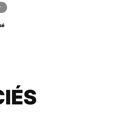
19.80€
r
sé
IÉS