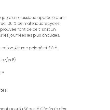
ique d’un classique apprécié dans
vec 100 % de matériaux recyclés.
éprouvée font de ce t-shirt un
r les journées les plus chaudes.
% coton Airlume peigné et filé à
2 oz/yd²)
ère
ltes
ment pour la Sécurité Générale des