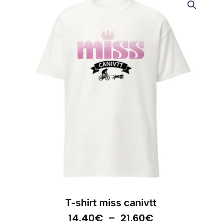
T-shirt miss canivtt
Plage
14.40
€
–
21.60
€