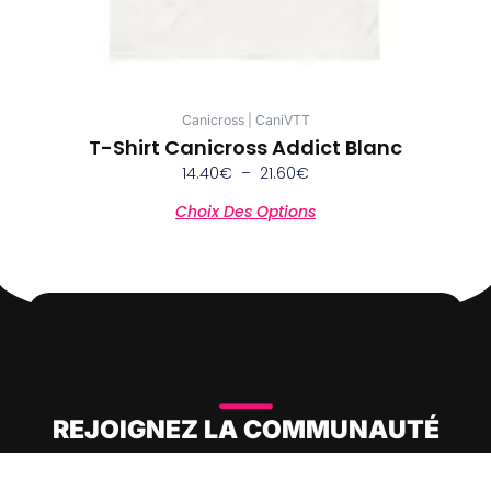
du
produit
Canicross | CaniVTT
T-Shirt Canicross Addict Blanc
14.40
€
–
21.60
€
Choix Des Options
REJOIGNEZ LA COMMUNAUTÉ
POP'INK !