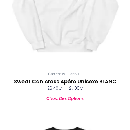
peuvent
être
choisies
sur
la
page
du
produit
Canicross | CaniVTT
Sweat Canicross Apéro Unisexe BLANC
26.40
€
–
27.00
€
Choix Des Options
Plage
Ce