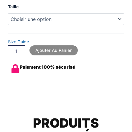
De
quantité
Taille
Prix :
de
14.40€
T-
À
shirt
miss
21.60€
canivtt
Size Guide
Ajouter Au Panier
Paiement 100% sécurisé
PRODUITS