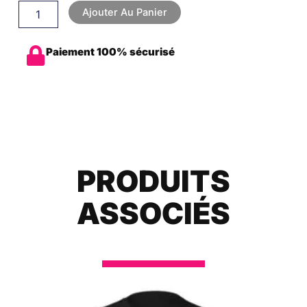
Ajouter Au Panier
Paiement 100% sécurisé
PRODUITS
ASSOCIÉS
Plage
Ce
de