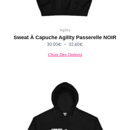
produit
Agility
Sweat À Capuche Agility Passerelle NOIR
30.00
€
–
32.40
€
Choix Des Options
Plage
Ce
de
produit
prix :
a
30.00€
plusieurs
à
variations.
32.40€
Les
options