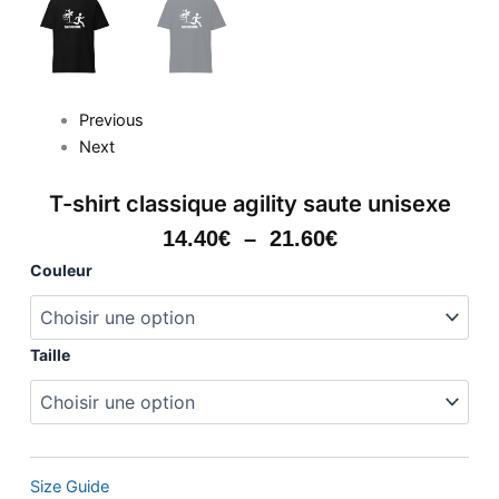
Previous
Next
T-shirt classique agility saute unisexe
Plage
14.40
€
–
21.60
€
De
quantité
Couleur
Prix :
de
14.40€
T-
shirt
À
classique
Taille
21.60€
agility
saute
unisexe
Size Guide