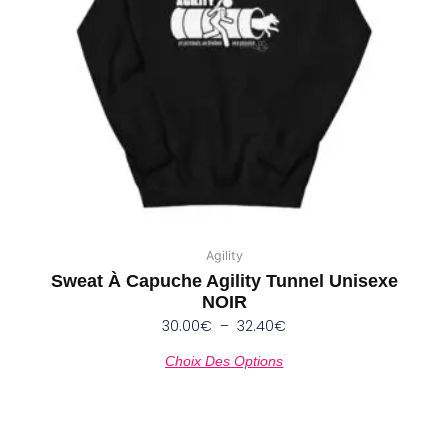
peuvent
être
choisies
sur
la
page
du
produit
Agility
Sweat À Capuche Agility Tunnel Unisexe
NOIR
30.00
€
–
32.40
€
Choix Des Options