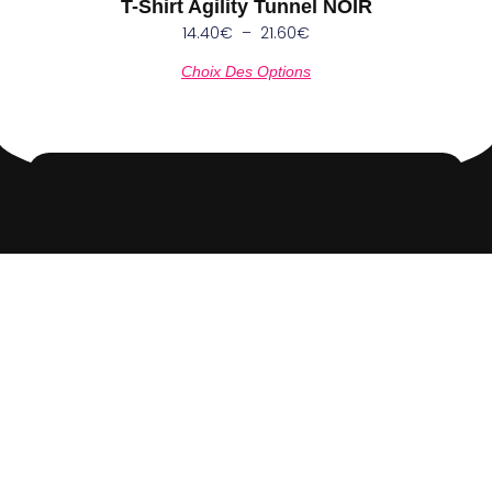
T-Shirt Agility Tunnel NOIR
14.40
€
–
21.60
€
Choix Des Options
REJOIGNEZ LA COMMUNAUTÉ
POP'INK !
Ne manquez plus aucune nouveauté ! En vous
inscrivant à notre newsletter, vous serez parmi les
premiers à découvrir nos nouvelles collections, les
offres exclusives, et les promotions spéciales
réservées à nos abonnés. Restez connecté avec