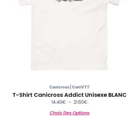
options
peuvent
être
choisies
sur
la
page
du
produit
Canicross | CaniVTT
T-Shirt Canicross Addict Unisexe BLANC
14.40
€
–
21.60
€
Choix Des Options