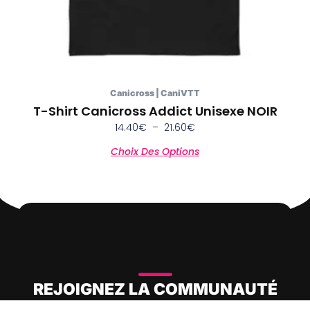
page
du
produit
Canicross | CaniVTT
T-Shirt Canicross Addict Unisexe NOIR
14.40
€
–
21.60
€
Choix Des Options
REJOIGNEZ LA COMMUNAUTÉ