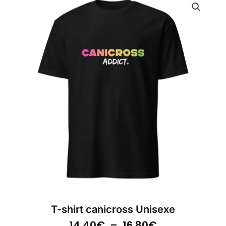
T-shirt canicross Unisexe
Plage
14.40
€
–
16.80
€