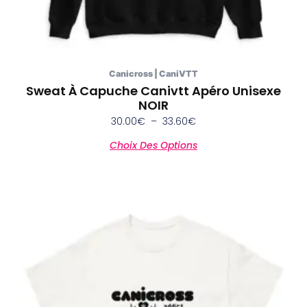
produit
Canicross | CaniVTT
Sweat À Capuche Canivtt Apéro Unisexe
NOIR
30.00
€
–
33.60
€
Choix Des Options
Plage
Ce
de
produit
prix :
a
14.40€
plusieurs
à
variations.
21.60€
Les