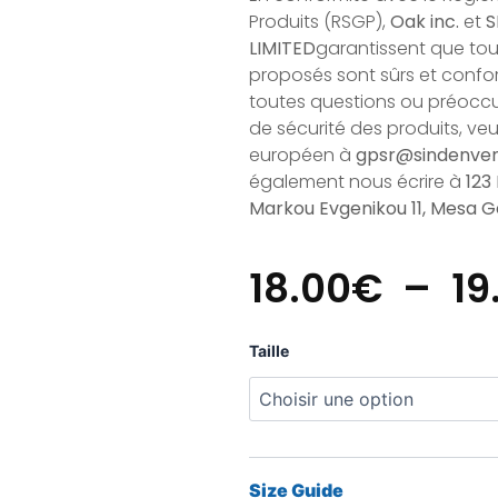
Produits (RSGP),
Oak inc.
et
S
LIMITED
garantissent que to
proposés sont sûrs et confo
toutes questions ou préocc
de sécurité des produits, ve
européen à
gpsr@sindenve
également nous écrire à
123
Markou Evgenikou 11, Mesa Ge
18.00
€
–
19
quantité
Taille
de
T-
shirt
Banksy
x
Pop'ink
Size Guide
2025