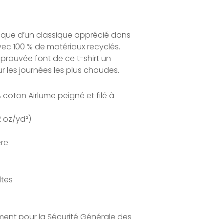
ique d’un classique apprécié dans
vec 100 % de matériaux recyclés.
éprouvée font de ce t-shirt un
r les journées les plus chaudes.
% coton Airlume peigné et filé à
2 oz/yd²)
ère
ltes
ment pour la Sécurité Générale des