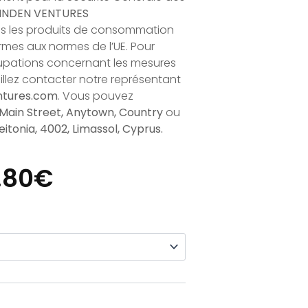
INDEN VENTURES
us les produits de consommation
rmes aux normes de l’UE. Pour
upations concernant les mesures
uillez contacter notre représentant
ntures.com
. Vous pouvez
 Main Street, Anytown, Country
ou
itonia, 4002, Limassol, Cyprus.
Plage
.80
€
De
Prix :
18.00€
À