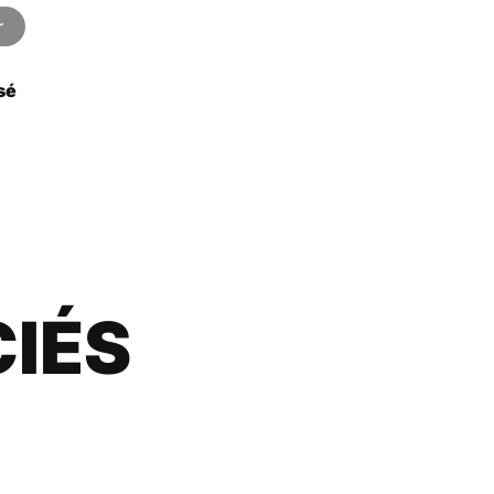
19.80€
r
sé
IÉS