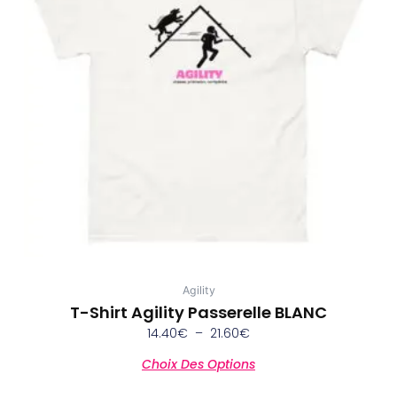
variations.
21.60€
Les
options
peuvent
être
choisies
sur
la
page
du
produit
Agility
T-Shirt Agility Passerelle BLANC
14.40
€
–
21.60
€
Choix Des Options