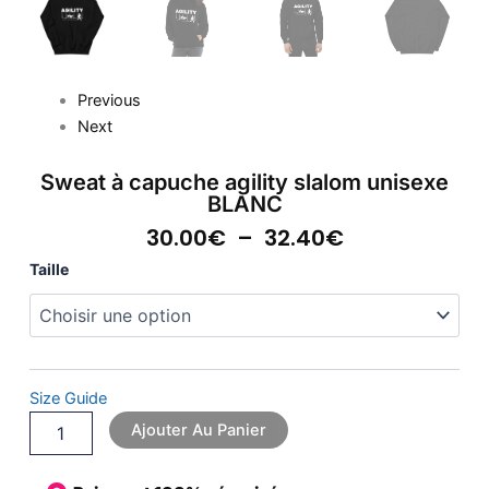
Previous
Next
Sweat à capuche agility slalom unisexe
BLANC
Plage
30.00
€
–
32.40
€
De
quantité
Taille
Prix :
de
30.00€
Sweat
À
à
capuche
32.40€
agility
slalom
Size Guide
unisexe
Ajouter Au Panier
BLANC